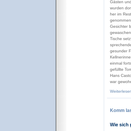
Gästen und
wurden dor
her im Res
genommen, 
Gesichter b
gewaschene
Tische setz
sprechende
gesunder Fa
Kellnerinne
einmal fort
gefüllte To
Hans Castor
war gewohn
Weiterlese
Komm las
Wie sich 