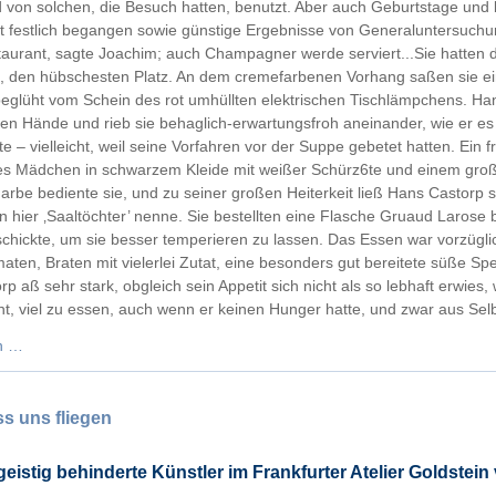
 von solchen, die Besuch hatten, benutzt. Aber auch Geburtstage und
t festlich begangen sowie günstige Ergebnisse von Generaluntersuc
taurant, sagte Joachim; auch Champagner werde serviert...Sie hatten 
den hübschesten Platz. An dem cremefarbenen Vorhang saßen sie ei
eglüht vom Schein des rot umhüllten elektrischen Tischlämpchens. Hans
n Hände und rieb sie behaglich-erwartungsfroh aneinander, wie er es z
te – vielleicht, weil seine Vorfahren vor der Suppe gebetet hatten. Ein 
s Mädchen in schwarzem Kleide mit weißer Schürz6te und einem gro
rbe bediente sie, und zu seiner großen Heiterkeit ließ Hans Castorp 
n hier ‚Saaltöchter’ nenne. Sie bestellten eine Flasche Gruaud Larose 
schickte, um sie besser temperieren zu lassen. Das Essen war vorzügl
maten, Braten mit vielerlei Zutat, eine besonders gut bereitete süße Sp
p aß sehr stark, obgleich sein Appetit sich nicht als so lebhaft erwies, 
t, viel zu essen, auch wenn er keinen Hunger hatte, und zwar aus Sel
Rede
n …
zum
5-
jährigen
s uns fliegen
Jubiläum
KM570
geistig behinderte Künstler im Frankfurter Atelier Goldstein
„VILLA