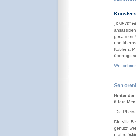
Kunstvere
„KM570“ ist
ansässigen
gesamten M
und überreg
Koblenz, Ma
überregion
Weiterlese
Seniorenh
Hinter der
ältere Men
Die Rhein-
Die Villa 
genutzt wer
mehrstöcki