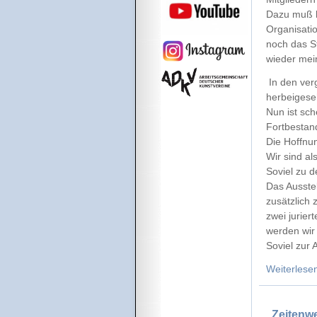
Dazu muß b
Organisatio
noch das St
wieder mei
In den ver
herbeigese
Nun ist sch
Fortbestand
Die Hoffnun
Wir sind al
Soviel zu d
Das Ausste
zusätzlich 
zwei jurie
werden wir 
Soviel zur 
Weiterlese
„Zeitenwe