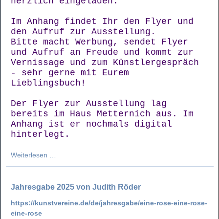
herzlich eingeladen.
Im Anhang findet Ihr den Flyer und
den Aufruf zur Ausstellung.
Bitte macht Werbung, sendet Flyer
und Aufruf an Freude und kommt zur
Vernissage und zum Künstlergespräch
- sehr gerne mit Eurem
Lieblingsbuch!
Der Flyer zur Ausstellung lag
bereits im Haus Metternich aus. Im
Anhang ist er nochmals digital
hinterlegt.
WELTALL
Weiterlesen …
ERDE
MENSCH
von
Jahresgabe 2025 von Judith Röder
Edgar
https://kunstvereine.de/de/jahresgabe/eine-rose-eine-rose-
Leciejewski
eine-rose