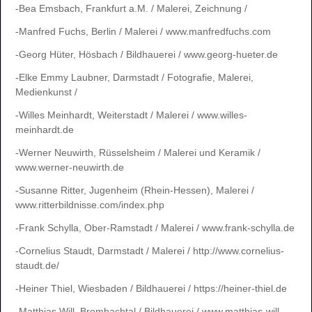
-Bea Emsbach, Frankfurt a.M. / Malerei, Zeichnung /
-Manfred Fuchs, Berlin / Malerei / www.manfredfuchs.com
-Georg Hüter, Hösbach / Bildhauerei / www.georg-hueter.de
-Elke Emmy Laubner, Darmstadt / Fotografie, Malerei,
Medienkunst /
-Willes Meinhardt, Weiterstadt / Malerei / www.willes-
meinhardt.de
-Werner Neuwirth, Rüsselsheim / Malerei und Keramik /
www.werner-neuwirth.de
-Susanne Ritter, Jugenheim (Rhein-Hessen), Malerei /
www.ritterbildnisse.com/index.php
-Frank Schylla, Ober-Ramstadt / Malerei / www.frank-schylla.de
-Cornelius Staudt, Darmstadt / Malerei / http://www.cornelius-
staudt.de/
-Heiner Thiel, Wiesbaden / Bildhauerei / https://heiner-thiel.de
-Matthias Will, Brombachtal / Bildhauerei / www.matthias-will-