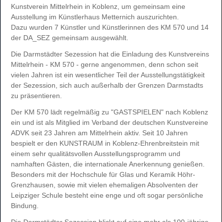
Kunstverein Mittelrhein in Koblenz, um gemeinsam eine
Ausstellung im Künstlerhaus Metternich auszurichten.
Dazu wurden 7 Künstler und Künstlerinnen des KM 570 und 14
der DA_SEZ gemeinsam ausgewählt.
Die Darmstädter Sezession hat die Einladung des Kunstvereins
Mittelrhein - KM 570 - gerne angenommen, denn schon seit
vielen Jahren ist ein wesentlicher Teil der Ausstellungstätigkeit
der Sezession, sich auch außerhalb der Grenzen Darmstadts
zu präsentieren.
Der KM 570 lädt regelmäßig zu "GASTSPIELEN" nach Koblenz
ein und ist als Mitglied im Verband der deutschen Kunstvereine
ADVK seit 23 Jahren am Mittelrhein aktiv. Seit 10 Jahren
bespielt er den KUNSTRAUM in Koblenz-Ehrenbreitstein mit
einem sehr qualitätsvollen Ausstellungsprogramm und
namhaften Gästen, die internationale Anerkennung genießen.
Besonders mit der Hochschule für Glas und Keramik Höhr-
Grenzhausen, sowie mit vielen ehemaligen Absolventen der
Leipziger Schule besteht eine enge und oft sogar persönliche
Bindung.
Die Darmstädter Sezession blickt auf eine mehr als 100-jährige