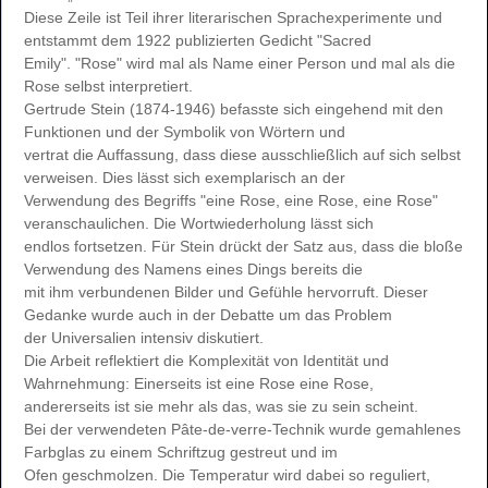
Diese Zeile ist Teil ihrer literarischen Sprachexperimente und
entstammt dem 1922 publizierten Gedicht "Sacred
Emily". "Rose" wird mal als Name einer Person und mal als die
Rose selbst interpretiert.
Gertrude Stein (1874-1946) befasste sich eingehend mit den
Funktionen und der Symbolik von Wörtern und
vertrat die Auffassung, dass diese ausschließlich auf sich selbst
verweisen. Dies lässt sich exemplarisch an der
Verwendung des Begriffs "eine Rose, eine Rose, eine Rose"
veranschaulichen. Die Wortwiederholung lässt sich
endlos fortsetzen. Für Stein drückt der Satz aus, dass die bloße
Verwendung des Namens eines Dings bereits die
mit ihm verbundenen Bilder und Gefühle hervorruft. Dieser
Gedanke wurde auch in der Debatte um das Problem
der Universalien intensiv diskutiert.
Die Arbeit reflektiert die Komplexität von Identität und
Wahrnehmung: Einerseits ist eine Rose eine Rose,
andererseits ist sie mehr als das, was sie zu sein scheint.
Bei der verwendeten Pâte-de-verre-Technik wurde gemahlenes
Farbglas zu einem Schriftzug gestreut und im
Ofen geschmolzen. Die Temperatur wird dabei so reguliert,