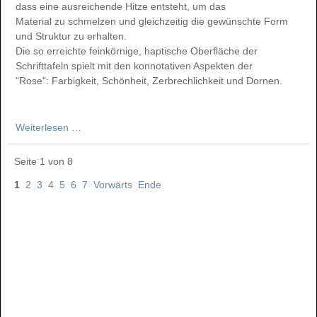
dass eine ausreichende Hitze entsteht, um das
Material zu schmelzen und gleichzeitig die gewünschte Form
und Struktur zu erhalten.
Die so erreichte feinkörnige, haptische Oberfläche der
Schrifttafeln spielt mit den konnotativen Aspekten der
"Rose": Farbigkeit, Schönheit, Zerbrechlichkeit und Dornen.
Jahresgabe
Weiterlesen …
2025
von
Seite 1 von 8
Judith
1
2
3
4
5
6
7
Vorwärts
Ende
Röder