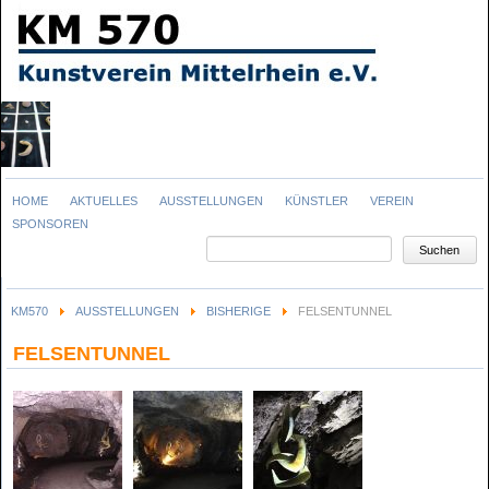
Navigation
HOME
AKTUELLES
AUSSTELLUNGEN
KÜNSTLER
VEREIN
überspringen
SPONSOREN
Suchbegriffe
Suchen
KM570
AUSSTELLUNGEN
BISHERIGE
FELSENTUNNEL
FELSENTUNNEL