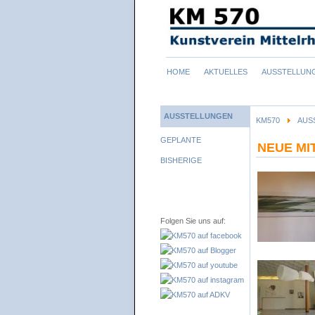
Navigation
HOME
AKTUELLES
AUSSTELLUN
überspringen
AUSSTELLUNGEN
KM570
AUS
Navigation
GEPLANTE
NEUE MIT
überspringen
BISHERIGE
Folgen Sie uns auf: