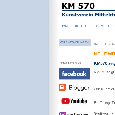
Navigation
HOME
AKTUELLES
AUSSTELLUN
überspringen
VERANSTALTUNGEN
KM570
VER
NEUE MI
Folgen Sie uns auf:
KM570 zeig
KM570 zeigt 
Ort: Künstle
Eröffnung: F
Grußwort: Fr