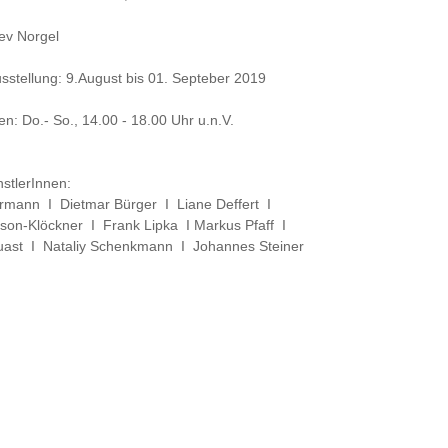
lev Norgel
sstellung: 9.August bis 01. Septeber 2019
en: Do.- So., 14.00 - 18.00 Uhr u.n.V.
nstlerInnen:
rmann I Dietmar Bürger I Liane Deffert I
son-Klöckner I Frank Lipka I Markus Pfaff I
Quast I Nataliy Schenkmann I Johannes Steiner