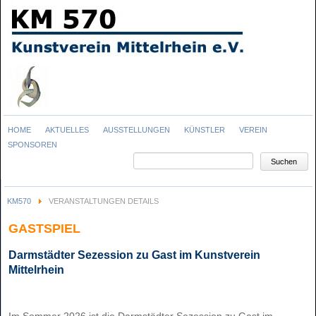
Navigation
HOME
AKTUELLES
AUSSTELLUNGEN
KÜNSTLER
VEREIN
überspringen
SPONSOREN
Suchbegriffe
Suchen
KM570
VERANSTALTUNGEN DETAILS
GASTSPIEL
Darmstädter Sezession zu Gast im Kunstverein
Mittelrhein
Im Sommer 2026 ist die Darmstädter Sezession zu Gast im