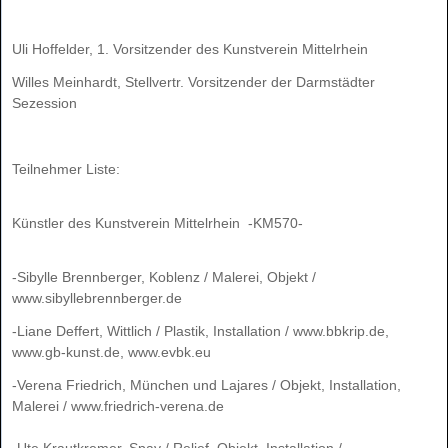
Uli Hoffelder, 1. Vorsitzender des Kunstverein Mittelrhein
Willes Meinhardt, Stellvertr. Vorsitzender der Darmstädter
Sezession
Teilnehmer Liste:
Künstler des Kunstverein Mittelrhein -KM570-
-Sibylle Brennberger, Koblenz / Malerei, Objekt /
www.sibyllebrennberger.de
-Liane Deffert, Wittlich / Plastik, Installation / www.bbkrip.de,
www.gb-kunst.de, www.evbk.eu
-Verena Friedrich, München und Lajares / Objekt, Installation,
Malerei / www.friedrich-verena.de
-Ute Krautkremer, Spay / Relief, Objekt, Installation /