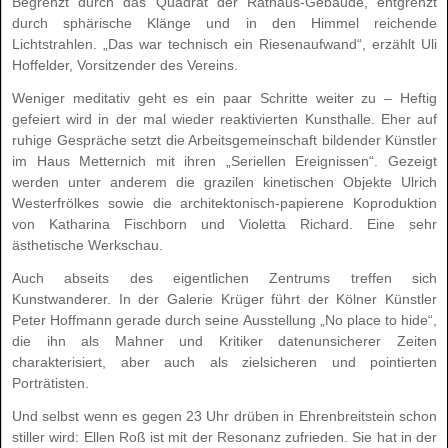
Begrenzt durch das Quadrat der Rathaus-Gebäude, entgrenzt
durch sphärische Klänge und in den Himmel reichende
Lichtstrahlen. „Das war technisch ein Riesenaufwand“, erzählt Uli
Hoffelder, Vorsitzender des Vereins.
Weniger meditativ geht es ein paar Schritte weiter zu – Heftig
gefeiert wird in der mal wieder reaktivierten Kunsthalle. Eher auf
ruhige Gespräche setzt die Arbeitsgemeinschaft bildender Künstler
im Haus Metternich mit ihren „Seriellen Ereignissen“. Gezeigt
werden unter anderem die grazilen kinetischen Objekte Ulrich
Westerfrölkes sowie die architektonisch-papierene Koproduktion
von Katharina Fischborn und Violetta Richard. Eine sehr
ästhetische Werkschau.
Auch abseits des eigentlichen Zentrums treffen sich
Kunstwanderer. In der Galerie Krüger führt der Kölner Künstler
Peter Hoffmann gerade durch seine Ausstellung „No place to hide“,
die ihn als Mahner und Kritiker datenunsicherer Zeiten
charakterisiert, aber auch als zielsicheren und pointierten
Porträtisten.
Und selbst wenn es gegen 23 Uhr drüben in Ehrenbreitstein schon
stiller wird: Ellen Roß ist mit der Resonanz zufrieden. Sie hat in der