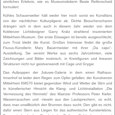
sinnliches Erlebnis, wie es Museumsleiterin Beate Reifenscheid
formuliert.
Kühles Schauerwetter hält weder hier noch sonst wo Kunstfans
von der nächtlichen Kulturpilgerei ab. Dichte Besucherscharen
drängen sich in dem auch in diesem Jahr wieder von dem
Koblenzer Lichtdesigner Garry Krätz strahlend inszenierten
Mittelrhein-Museum. Der erste Eiswagen ist bereits ausgeschleckt,
zum Trost bleibt die Kunst. Großes Interesse findet die große
Fluxus-Künstlerin Mary Bauermeister mit ihrer „Da capo“-
Ausstellung. Sie vereint Werke aus sechs Jahrzehnten, viele
Zeichnungen und Bilder motivisch, in Kreisfiguren und linearen
Strukturen nicht nur geistverwandt mit Cage und Grygar.
Das Aufpoppen der Jukuwe-Galerie in dem einen Rathaus-
Innenhof ist leider dem Regen zum Opfer gefallen; der Kunstverein
Mittelrhein
KM570
bietet gegenüber Wind und Wetter die Stirn und
in künstlerischer Hinsicht die Klang- und Lichtinstallation „Die
Vermessung des Himmels“ des Mainzer Professors Peter Kiefer.
Wasserrauschen und -rieseln aus den Lautsprechern, so echt,
dass man unwillkürlich den Brunnen dazu sucht. Den gibt es nicht,
dafür einen Stern aus Liegen für das authentische Kunsterlebnis.