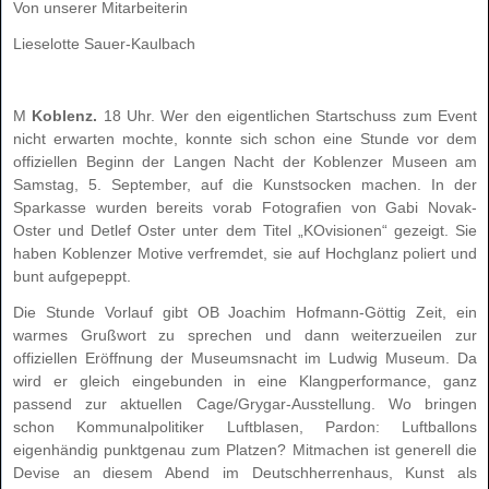
Von unserer Mitarbeiterin
Lieselotte Sauer-Kaulbach
M
Koblenz.
18 Uhr. Wer den eigentlichen Startschuss zum Event
nicht erwarten mochte, konnte sich schon eine Stunde vor dem
offiziellen Beginn der Langen Nacht der Koblenzer Museen am
Samstag, 5. September, auf die Kunstsocken machen. In der
Sparkasse wurden bereits vorab Fotografien von Gabi Novak-
Oster und Detlef Oster unter dem Titel „KOvisionen“ gezeigt. Sie
haben Koblenzer Motive verfremdet, sie auf Hochglanz poliert und
bunt aufgepeppt.
Die Stunde Vorlauf gibt OB Joachim Hofmann-Göttig Zeit, ein
warmes Grußwort zu sprechen und dann weiterzueilen zur
offiziellen Eröffnung der Museumsnacht im Ludwig Museum. Da
wird er gleich eingebunden in eine Klangperformance, ganz
passend zur aktuellen Cage/Grygar-Ausstellung. Wo bringen
schon Kommunalpolitiker Luftblasen, Pardon: Luftballons
eigenhändig punktgenau zum Platzen? Mitmachen ist generell die
Devise an diesem Abend im Deutschherrenhaus, Kunst als