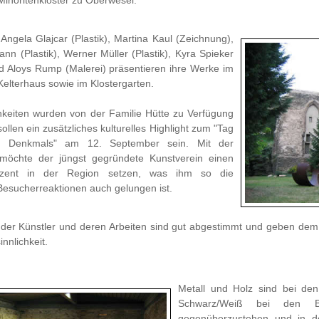
 Angela Glajcar (Plastik), Martina Kaul (Zeichnung),
nn (Plastik), Werner Müller (Plastik), Kyra Spieker
d Aloys Rump (Malerei) präsentieren ihre Werke im
elterhaus sowie im Klostergarten.
keiten wurden von der Familie Hütte zu Verfügung
sollen ein zusätzliches kulturelles Highlight zum "Tag
n Denkmals" am 12. September sein. Mit der
 möchte der jüngst gegründete Kunstverein einen
kzent in der Region setzen, was ihm so die
Besucherreaktionen auch gelungen ist.
der Künstler und deren Arbeiten sind gut abgestimmt und geben dem
nnlichkeit.
Metall und Holz sind bei de
Schwarz/Weiß bei den Bi
gegenüberzustehen und in de