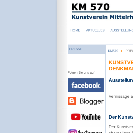
Navigation
HOME
AKTUELLES
AUSSTELLUN
überspringen
PRESSE
KM570
PRE
KUNSTVE
DENKMA
Folgen Sie uns auf:
Ausstellun
Vernissage 
Der Kunstv
Der Kunstver
ehemaligen M