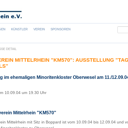
Suchb
GEN
KÜNSTLER
VEREIN
SPONSOREN
SSE DETAIL
REIN MITTELRHEIN "KM570": AUSSTELLUNG "TA
LS"
g im ehemaligen Minoritenkloster Oberwesel am 11./12.09.04 
am 10.09.04 um 19.30 Uhr
erein Mittelrhein "KM570"
ein Mittelrhein mit Sitz in Boppard ist vom 10.09.04 bis 12.09.04 und 
inoritenkloster zu Oberwesel.