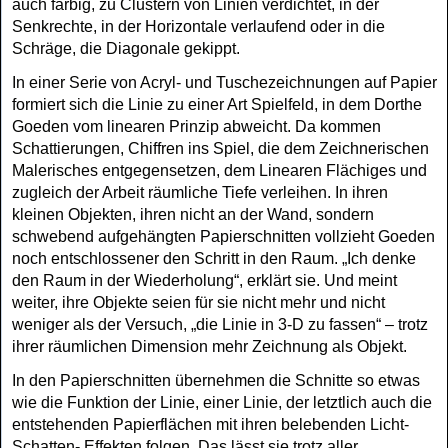
auch farbig, zu Clustern von Linien verdichtet, in der
Senkrechte, in der Horizontale verlaufend oder in die
Schräge, die Diagonale gekippt.
In einer Serie von Acryl- und Tuschezeichnungen auf Papier
formiert sich die Linie zu ei
ner Art Spielfeld, in dem Dorthe
Goeden vom linearen Prinzip abweicht. Da kommen
Schattierungen, Chiffren ins Spiel, die dem Zeichnerischen
Malerisches entgegenset
zen, dem Linearen Flächiges und
zugleich der Arbeit räumliche Tiefe verleihen. In ihren
kleinen Objekten, ihren nicht an der Wand, sondern
schwebend aufgehängten Papier
schnitten vollzieht Goeden
noch entschlossener den Schritt in den Raum. „Ich denke
den Raum in der Wiederholung“, erklärt sie. Und meint
weiter, ihre Objekte seien für sie nicht mehr und nicht
weniger als der Versuch, „die Linie in 3-D zu fassen“ – trotz
ihrer räumlichen Dimension mehr Zeichnung als Objekt.
In den Papierschnitten übernehmen die Schnitte so etwas
wie die Funktion der Linie, ei
ner Linie, der letztlich auch die
entstehenden Papierflächen mit ihren belebenden Licht-
Schatten- Effekten folgen. Das lässt sie trotz aller