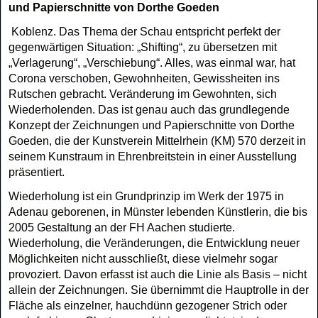
und Papierschnitte von Dorthe Goeden
Koblenz. Das Thema der Schau entspricht perfekt der
gegenwärtigen Situation: „Shif
ting“, zu übersetzen mit
„Verlagerung“, „Verschiebung“.
Alles, was einmal war, hat
Coro
na verschoben, Gewohnheiten, Gewissheiten ins
Rutschen gebracht. Veränderung im Gewohnten, sich
Wiederholenden. Das ist genau auch das grundlegende
Konzept der Zeichnungen und Papierschnitte von Dorthe
Goeden, die der Kunstverein Mittelrhein (KM) 570 derzeit in
seinem Kunstraum in Ehrenbreitstein in einer Ausstellung
präsen
tiert.
Wiederholung ist ein Grundprinzip im Werk der 1975 in
Adenau geborenen, in Münster lebenden Künstlerin, die bis
2005 Gestaltung an der FH Aachen studierte.
Wiederho
lung, die Veränderungen, die Entwicklung neuer
Möglichkeiten nicht ausschließt, diese vielmehr sogar
provoziert. Davon erfasst ist auch die Linie als Basis – nicht
allein der Zeichnungen. Sie übernimmt die Hauptrolle in der
Fläche als einzelner, hauchdünn ge
zogener Strich oder