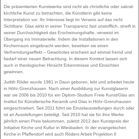
Die präsentierten Kunstwerke sind nicht als christliche oder sakral-
kirchliche Kunst zu betrachten, die Künstlerin gibt keine
Interpretation vor. Ihr Interesse liegt im Verweis auf das nicht
Sichtbare: Glas wirkt in seiner Transparenz fast unstofflich, streift in
seiner Durchsichtigkeit das Erscheinungshafte, verweist im
Übergang ins Immaterielle. Indem die Installationen in den
Kirchenraum eingebracht werden, bewirken sie einen
Verfremdungseffekt – Gewohntes erscheint auf einmal fremd und
bedarf einer neuen Betrachtung. In diesem Kontext lassen sich
auch in theologischer Hinsicht Erkenntnisse und Einsichten
gewinnen.
Judith Röder wurde 1981 in Daun geboren, lebt und arbeitet heute
in Höhr-Grenzhausen. Nach einer Ausbildung zur Kunstglaserin
war sie 2006 bis 2010 für ein Diplom-Studium Freie Kunst/Glas am
Institut für Künstlerische Keramik und Glas in Höhr-Grenzhausen
eingeschrieben. Seit 2011 führt sie Einzelausstellungen durch oder
ist an Ausstellungen beteiligt. Seit 2010 hat sie für ihre Werke
jährlich einen Preis bekommen, zuletzt 2012 den Kunstpreis der
Initiative Kirche und Kultur in Wiesbaden. In der evangelischen
Kirche in Pfaffendorf wird auch Röders Arbeit Projektion II