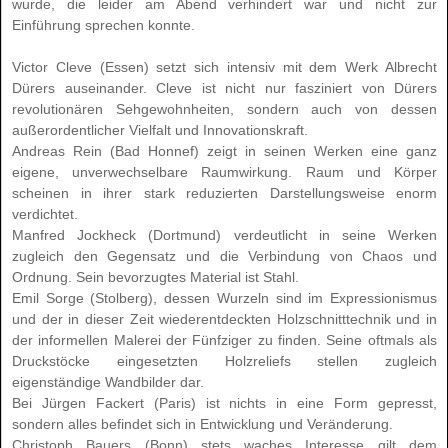
wurde, die leider am Abend verhindert war und nicht zur
Einführung sprechen konnte.
Victor Cleve
(Essen) setzt sich intensiv mit dem Werk Albrecht
Dürers auseinander. Cleve ist nicht nur fasziniert von Dürers
revolutionären Sehgewohnheiten, sondern auch von dessen
außerordentlicher Vielfalt und Innovationskraft.
Andreas Rein
(Bad Honnef) zeigt in seinen Werken eine ganz
eigene, unverwechselbare Raumwirkung. Raum und Körper
scheinen in ihrer stark reduzierten Darstellungsweise enorm
verdichtet.
Manfred Jockheck
(Dortmund) verdeutlicht in seine Werken
zugleich den Gegensatz und die Verbindung von Chaos und
Ordnung. Sein bevorzugtes Material ist Stahl.
Emil Sorge
(Stolberg), dessen Wurzeln sind im Expressionismus
und der in dieser Zeit wiederentdeckten Holzschnitttechnik und in
der informellen Malerei der Fünfziger zu finden. Seine oftmals als
Druckstöcke eingesetzten Holzreliefs stellen zugleich
eigenständige Wandbilder dar.
Bei
Jürgen Fackert
(Paris) ist nichts in eine Form gepresst,
sondern alles befindet sich in Entwicklung und Veränderung.
Christoph Bauers
(Bonn) stets waches Interesse gilt dem