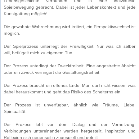
Lebensgeschichte
verbunden und in eine individuelle
Spielbewegung gebracht. Dabei ist jeder Lebenskontext und jede
Kunstgattung möglich!
Die gewohnte Wahrnehmung wird
irritiert
, ein
Perspektivwechsel
ist
möglich.
Der Spielprozess unterliegt der
Freiwilligkeit
. Nur was ich selber
will, beflügelt mich zu eigenem Tun.
Der Prozess unterliegt der
Zweckfreiheit
. Eine angestrebte Absicht
oder ein Zweck verringert die Gestaltungsfreiheit.
Der Prozess braucht ein
offenes Ende
. Man darf nicht wissen, was
dabei herauskommt und geht das Risiko des Scheiterns ein.
Der Prozess ist
unverfügbar
, ähnlich wie Träume, Liebe,
Spiritualität.
Der Prozess lebt von dem Dialog und der
Vernetzung
.
Verbindungen untereinander werden hergestellt, Inspiration und
Reflexion sich gegenseitig zugespielt und geteilt.