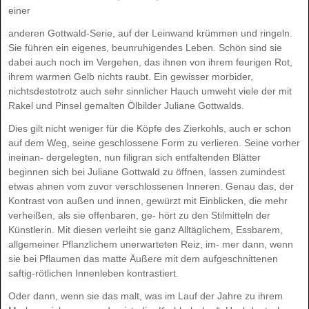
ei
ner
an
de
ren Gott
wald-Se
rie, auf der Lein
wand krüm
men und rin
geln.
Sie füh
ren ein ei
ge
nes, be
un
ru
hi
gen
des Le
ben. Schön sind sie
da
bei auch noch im Ver
ge
hen, das ih
nen von ih
rem feu
ri
gen Rot,
ih
rem war
men Gelb nichts raubt. Ein ge
wis
ser mor
bi
der,
nichts
des
to
trotz auch sehr sinn
li
cher Hauch um
weht vie
le der mit
Ra
kel und Pin
sel ge
mal
ten Öl
bil
der Ju
lia
ne Gott
walds.
Dies gilt nicht we
ni
ger für die Köp
fe des Zier
kohls, auch er schon
auf dem Weg, sei
ne ge
schlos
se
ne Form zu ver
lie
ren. Sei
ne vor
her
in
ein
an
‐
der
ge
leg
ten, nun fi
li
gran sich ent
fal
ten
den Blät
ter
be
gin
nen sich bei Ju
lia
ne Gott
wald zu öff
nen, las
sen zu
min
dest
et
was ah
nen vom zu
vor ver
schlos
se
nen In
ne
ren. Ge
nau das, der
Kon
trast von au
ßen und in
nen, ge
würzt mit Ein
bli
cken, die mehr
ver
hei
ßen, als sie of
fen
ba
ren, ge
‐
hört zu den Stil
mit
teln der
Künst
le
rin. Mit die
sen ver
leiht sie ganz All
täg
li
chem, Ess
ba
rem,
all
ge
mei
ner Pflanz
li
chem un
er
war
te
ten Reiz, im
‐
mer dann, wenn
sie bei Pflau
men das mat
te Äu
ße
re mit dem auf
ge
schnit
te
nen
saf
tig-röt
li
chen In
nen
le
ben kon
tras
tiert.
Oder dann, wenn sie das malt, was im Lauf der Jah
re zu ih
rem