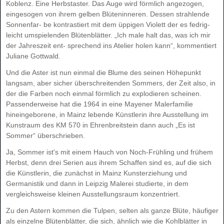
Ko
blenz. Ei
ne Herbs
tas
ter. Das Au
ge wird förm
lich an
ge
zo
gen,
ein
ge
so
gen von ih
rem gel
ben Blü
ten
in
ne
ren. Des
sen strah
len
de
Son
nen
far
‐
be kon
tras
tiert mit dem üp
pi
gen Vio
lett der es fed
rig-
leicht um
spie
len
den Blü
ten
blät
ter. „Ich ma
le halt das, was ich mir
der Jah
res
zeit ent
‐
spre
chend ins Ate
lier ho
len kann“, kom
men
tiert
Ju
lia
ne Gott
wald.
Und die As
ter ist nun ein
mal die Blu
me des sei
nen Hö
he
punkt
lang
sam, aber si
cher über
schrei
ten
den Som
mers, der Zeit al
so, in
der die Far
ben noch ein
mal förm
lich zu ex
plo
die
ren schei
nen.
Pas
sen
der
wei
se hat die 1964 in ei
ne Maye
ner Ma
l
er
fa
mi
lie
hin
ein
ge
bo
re
ne, in Mainz le
ben
de Künst
le
rin ih
re Aus
stel
lung im
Kunst
raum des KM 570 in Eh
ren
breit
stein dann auch „Es ist
Som
mer“ über
schrie
ben.
Ja, Som
mer ist's mit ei
nem Hauch von Noch-Früh
ling und frü
hem
Herbst, denn drei Se
ri
en aus ih
rem Schaf
fen sind es, auf die sich
die Künst
le
rin, die zu
nächst in Mainz Kunst
er
zie
hung und
Ger
ma
nis
tik und dann in Leip
zig Ma
le
rei stu
dier
te, in dem
ver
gleichs
wei
se klei
nen Aus
stel
lungs
raum kon
zen
triert.
Zu den As
tern kom
men die Tul
pen, sel
ten als gan
ze Blü
te, häu
fi
ger
als ein
zel
ne Blü
ten
blät
ter, die sich, ähn
lich wie die Kohl
blät
ter in