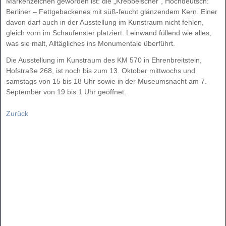
Mar
ken
zei
chen ge
wor
den ist: die „Kreb
bel
scher“, Hoch
deutsch:
Ber
li
ner – Fett
ge
ba
cke
nes mit süß-feucht glän
zen
dem Kern. Ei
ner
da
von darf auch in der Aus
stel
lung im Kunst
raum nicht feh
len,
gleich vorn im Schau
fens
ter plat
ziert. Lein
wand fül
lend wie al
les,
was sie malt, All
täg
li
ches ins Mo
nu
men
ta
le über
führt.
Die Aus
stel
lung im Kunst
raum des KM 570 in Eh
ren
breit
stein,
Hof
stra
ße 268, ist noch bis zum 13. Ok
to
ber mitt
wochs und
sams
tags von 15 bis 18 Uhr so
wie in der Mu
se
ums
nacht am 7.
Sep
tem
ber von 19 bis 1 Uhr ge
öff
net.
Zurück