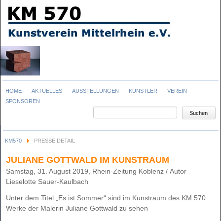
Navigation
HOME
AKTUELLES
AUSSTELLUNGEN
KÜNSTLER
VEREIN
überspringen
SPONSOREN
Suchbegriffe
Suchen
KM570
PRESSE DETAIL
JULIANE GOTTWALD IM KUNSTRAUM
Samstag, 31. August 2019,
Rhein-Zeitung Koblenz / Autor
Lieselotte Sauer-Kaulbach
Un
ter dem Ti
tel „Es ist Som
mer“ sind im Kunst
raum des KM 570
Wer
ke der Ma
le
rin Ju
lia
ne Gott
wald zu se
hen