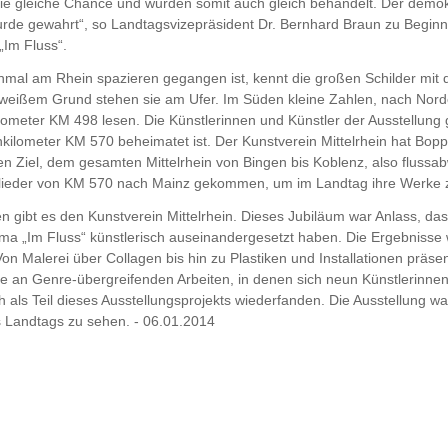
die gleiche Chance und wurden somit auch gleich behandelt. Der demo
urde gewahrt“, so Landtagsvizepräsident Dr. Bernhard Braun zu Beginn
Im Fluss“.
inmal am Rhein spazieren gegangen ist, kennt die großen Schilder mit
weißem Grund stehen sie am Ufer. Im Süden kleine Zahlen, nach Nor
ometer KM 498 lesen. Die Künstlerinnen und Künstler der Ausstellung
nkilometer KM 570 beheimatet ist. Der Kunstverein Mittelrhein hat Boppa
en Ziel, dem gesamten Mittelrhein von Bingen bis Koblenz, also flussab
glieder von KM 570 nach Mainz gekommen, um im Landtag ihre Werke z
en gibt es den Kunstverein Mittelrhein. Dieses Jubiläum war Anlass, da
a „Im Fluss“ künstlerisch auseinandergesetzt haben. Die Ergebnisse 
Von Malerei über Collagen bis hin zu Plastiken und Installationen präsen
re an Genre-übergreifenden Arbeiten, in denen sich neun Künstlerinnen
 als Teil dieses Ausstellungsprojekts wiederfanden. Die Ausstellung 
 Landtags zu sehen. - 06.01.2014