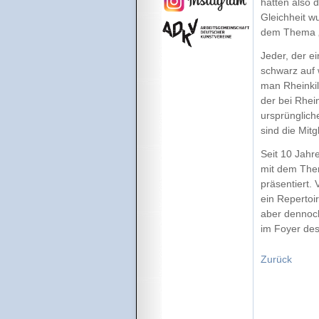
hatten also 
Gleichheit w
dem Thema „
Jeder, der e
schwarz auf 
man Rheinkil
der bei Rhei
ursprünglich
sind die Mit
Seit 10 Jahr
mit dem Them
präsentiert. 
ein Repertoi
aber dennoch
im Foyer des
Zurück