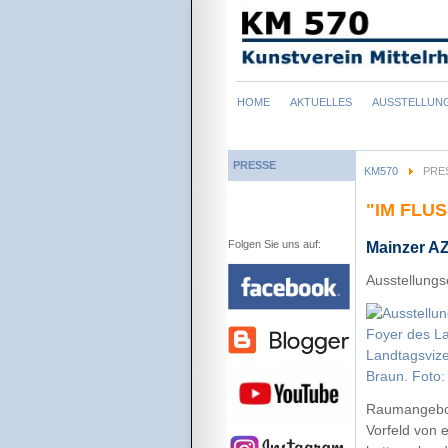
Navigation
HOME
AKTUELLES
AUSSTELLUN
überspringen
PRESSE
KM570
PRE
"IM FLU
Folgen Sie uns auf:
Mainzer A
Ausstellungs
Raumangebots
Vorfeld von 