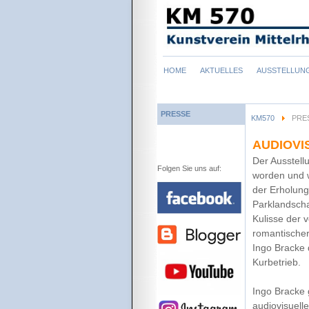
Navigation
HOME
AKTUELLES
AUSSTELLUN
überspringen
PRESSE
KM570
PRE
AUDIOVI
Der Ausstell
Folgen Sie uns auf:
worden und w
der Erholung
Parklandschaf
Kulisse der 
romantischer 
Ingo Bracke 
Kurbetrieb.
Ingo Bracke 
audiovisuell