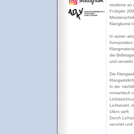
studierte an
Frühjahr 200
Meisterschül
Klangkunst i
In seiner akt
Komposition 
Klangmateria
die Belletag
und verwebt
Die Klangwel
Klangwirklich
In der nächt
romantisch v
Lichtzeichnu
Lichtstrahl,
Ufers wirft.
Durch Lichtz
verortet und 