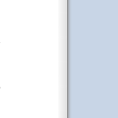
r
n
n