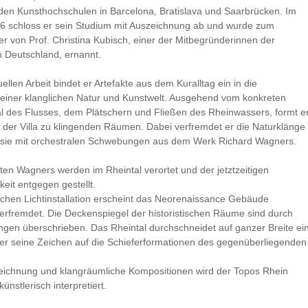
 den Kunsthochschulen in Barcelona, Bratislava und Saarbrücken. Im
6 schloss er sein Studium mit Auszeichnung ab und wurde zum
er von Prof. Christina Kubisch, einer der Mitbegründerinnen der
n Deutschland, ernannt.
uellen Arbeit bindet er Artefakte aus dem Kuralltag ein in die
einer klanglichen Natur und Kunstwelt. Ausgehend vom konkreten
l des Flusses, dem Plätschern und Fließen des Rheinwassers, formt e
e der Villa zu klingenden Räumen. Dabei verfremdet er die Naturklänge
 sie mit orchestralen Schwebungen aus dem Werk Richard Wagners.
ten Wagners werden im Rheintal verortet und der jetztzeitigen
keit entgegen gestellt.
lichen Lichtinstallation erscheint das Neorenaissance Gebäude
erfremdet. Die Deckenspiegel der historistischen Räume sind durch
ngen überschrieben. Das Rheintal durchschneidet auf ganzer Breite ei
 der seine Zeichen auf die Schieferformationen des gegenüberliegende
eichnung und klangräumliche Kompositionen wird der Topos Rhein
künstlerisch interpretiert.