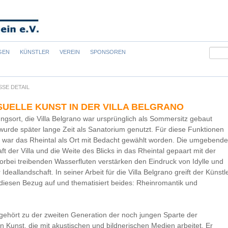
Suchb
GEN
KÜNSTLER
VEREIN
SPONSOREN
SSE DETAIL
SUELLE KUNST IN DER VILLA BELGRANO
ungsort, die Villa Belgrano war ursprünglich als Sommersitz gebaut
urde später lange Zeit als Sanatorium genutzt. Für diese Funktionen
 war das Rheintal als Ort mit Bedacht gewählt worden. Die umgebend
t der Villa und die Weite des Blicks in das Rheintal gepaart mit der
vorbei treibenden Wasserfluten verstärken den Eindruck von Idylle und
Ideallandschaft. In seiner Arbeit für die Villa Belgrano greift der Künstl
diesen Bezug auf und thematisiert beides: Rheinromantik und
gehört zu der zweiten Generation der noch jungen Sparte der
en Kunst, die mit akustischen und bildnerischen Medien arbeitet. Er