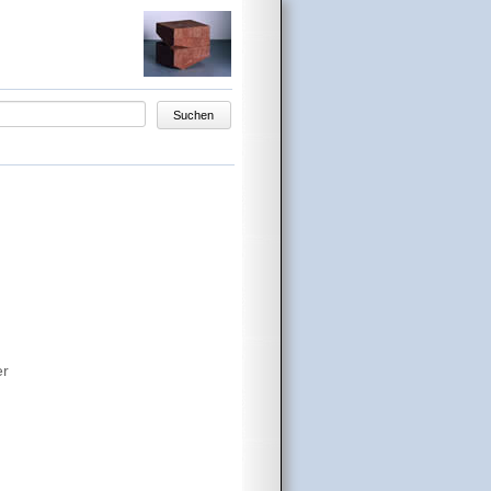
egriffe
Suchen
e
er